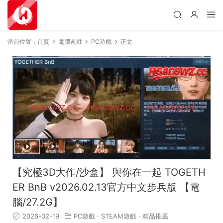
當前位置：
首頁
電腦遊戲
PC遊戲
正文
【究極3D大作/沙盒】 與你在一起 TOGETH
ER BnB v2026.02.13官方中文步兵版 【電
腦/27.2G】
2026-02-19
PC遊戲
·
STEAM遊戲
·
精品推薦