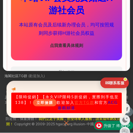
游社会员
一個優質的資源付費平台 彙集海量遊戲資源和攻略
本站原有会员及后续新办理会员，均可按照规
快速鏈接
服務支持
则同步获得H游社会员权益
PC遊戲
萌新教程
安卓遊戲
下載教程
点我查看具体规则
聯系我們
海閣社區ACG頻道（實時推送更新）
我知道了
海閣社區TG群
(歡迎加入)
✉
聯系客服
海閣社區：i社遊戲官方指定網站，Illusion是日本的一家知名十八禁3D遊戲制
作公司，主要作品有尾行系列、欲望格鬥系列、欲望血液系列、人工少女系列
及性感沙灘系列等。i社作爲PC界最出名的成人遊戲制作商，很多玩家可能已經
【限時促銷
】【永久VIP限時5折促銷，實際到手低至
耳熟能詳了，爲了幫助大家更加迅速的找到自己需求的遊戲，illusion-中國官方
138】！
歡迎加入
官方TG群
和官方
ACG
立即搶購
指定社區，海閣社區illusion遊戲商城今天正式上線了，一起來看看吧！
遊戲頻道
升级了 包月VIP
友情提示：适量遊戲有益身心健康，請勿長時間沉迷遊戲，注意保護視力并預
防近視，保重身體！
我們立足于美國，對全球華人服務，請未成年網友自覺離
開！
Copyright © 2009-2025 hgacg.org illusion-中國 All Rights Reserved
升级了 终身VIP