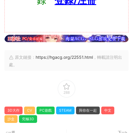
錄
登錄/注冊
原文鏈接：
https://hgacg.org/22551.html
，轉載請注明出
處。
288
3D大作
CV
PC遊戲
STEAM
與你在一起
中文
沙盒
究極3D
上一篇
下一篇