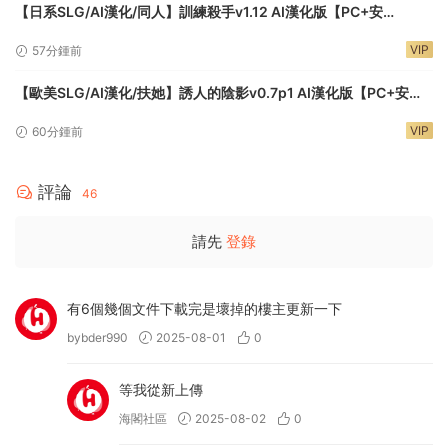
【日系SLG/AI漢化/同人】訓練殺手v1.12 AI漢化版【PC+安
卓/0.90G/更新】Training Slayer
VIP
57分鍾前
【歐美SLG/AI漢化/扶她】誘人的陰影v0.7p1 AI漢化版【PC+安
卓/3.47G/更新】Seductive Shadows
VIP
60分鍾前
評論
46
請先
登錄
有6個幾個文件下載完是壞掉的樓主更新一下
bybder990
2025-08-01
0
等我從新上傳
海閣社區
2025-08-02
0