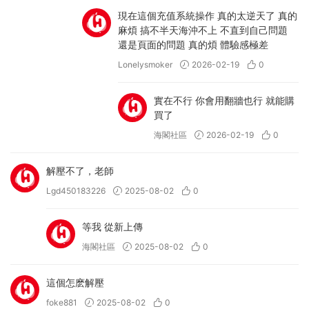
現在這個充值系統操作 真的太逆天了 真的
麻煩 搞不半天海沖不上 不直到自己問題
還是頁面的問題 真的煩 體驗感極差
Lonelysmoker
2026-02-19
0
實在不行 你會用翻牆也行 就能購
買了
海閣社區
2026-02-19
0
解壓不了，老師
Lgd450183226
2025-08-02
0
等我 從新上傳
海閣社區
2025-08-02
0
這個怎麽解壓
foke881
2025-08-02
0