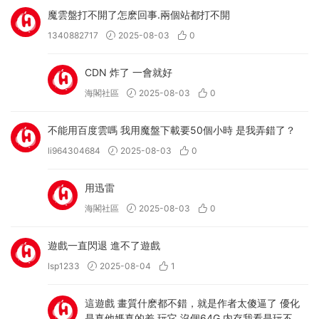
魔雲盤打不開了怎麽回事.兩個站都打不開
1340882717
2025-08-03
0
CDN 炸了 一會就好
海閣社區
2025-08-03
0
不能用百度雲嗎 我用魔盤下載要50個小時 是我弄錯了？
li964304684
2025-08-03
0
用迅雷
海閣社區
2025-08-03
0
遊戲一直閃退 進不了遊戲
lsp1233
2025-08-04
1
這遊戲 畫質什麽都不錯，就是作者太傻逼了 優化
是真他媽真的差 玩它 沒個64G 内存我看是玩不