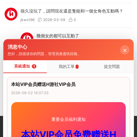
很久沒玩了，請問現在還是隻能和一個女角色互動嗎？
jkws166
2026-03-09
0
幾個女的都可以互動了
海閣社區
2026-03-10
0
消息中心
×
您好，請描述你的問題，管理員會盡快回複。
這和STEAM上的有什麽内容上的區别嗎
系統通知
我的工單
提交問題
1
嗨嗨-嗨
2026-04-14
0
本站VIP会员赠送H游社VIP会员
一樣的 0 - 就是收費不收費的區别
2026-08-02 16:37:23
海閣社區
2026-04-15
0
重要会员福利通知
本站VIP会员免费赠送H