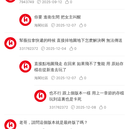
7943749
2025-09-12
0
你要 進衛生間 把女主叫醒
海閣社區
2025-12-07
0
幫薇拉拿快遞的時候 直接掉地圖地下怎麽解決啊 無法傳送
331762372
2025-12-04
0
直接點地圖飛走 在回來 如果飛不了隻能 用 原始存
檔在從新進去玩了
海閣社區
2025-12-07
0
也不行 跟上個版本一樣 用上一章節的存檔
玩到這裏也是卡死
331762372
2025-12-08
0
老哥，請問這個版本就是最終版了嗎？